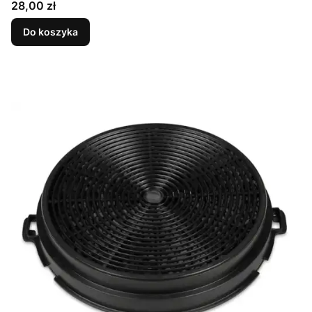
Cena
28,00 zł
Do koszyka