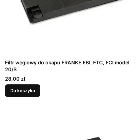
Filtr węglowy do okapu FRANKE FBI, FTC, FCI model
20/S
Cena
28,00 zł
Do koszyka