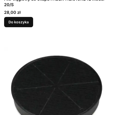
20/S
Cena
28,00 zł
Do koszyka