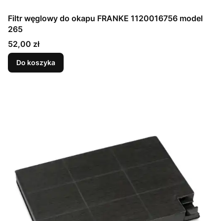
Filtr węglowy do okapu FRANKE 1120016756 model
265
Cena
52,00 zł
Do koszyka