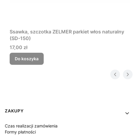
Ssawka, szczotka ZELMER parkiet włos naturalny
(SD-150)
Cena
17,00 zł
Do koszyka
Linki w stopce
ZAKUPY
Czas realizacji zamówienia
Formy płatności