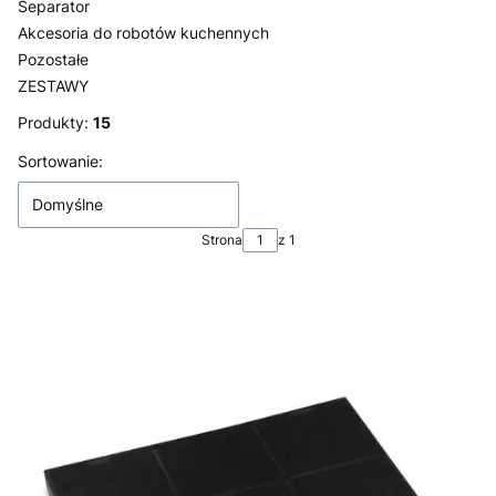
Separator
Akcesoria do robotów kuchennych
Pozostałe
ZESTAWY
Koniec menu
Produkty:
15
Lista produktów
Sortowanie:
Domyślne
Strona
z 1