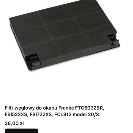
Filtr węglowy do okapu Franke FTC6032BR,
FBI522XS, FBI722XS, FCL912 model 20/S
Cena
28,00 zł