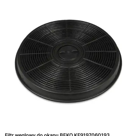
Filtr węglowy do okapu BEKO KF9197060193,