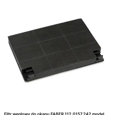
Filtr węglowy do okapu FABER 112.0157.242 model