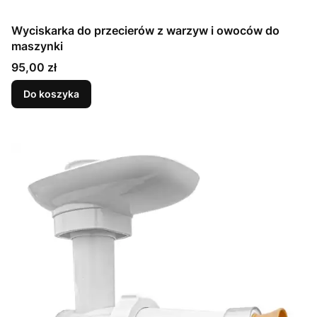
Wyciskarka do przecierów z warzyw i owoców do
maszynki
Cena
95,00 zł
Do koszyka