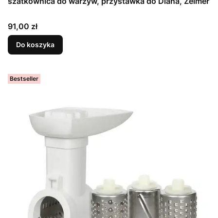
szatkownica do warzyw, przystawka do Diana, Zelmer
Cena
91,00 zł
Do koszyka
Bestseller