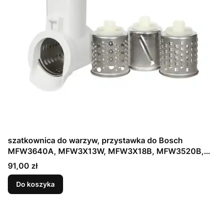
szatkownica do warzyw, przystawka do Bosch
MFW3640A, MFW3X13W, MFW3X18B, MFW3520B,
MFW3910W
Cena
91,00 zł
Do koszyka