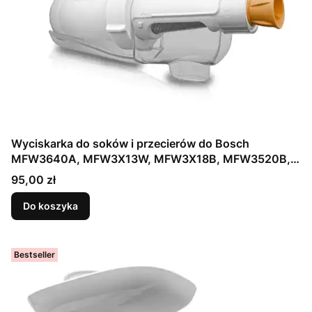
Wyciskarka do soków i przecierów do Bosch
MFW3640A, MFW3X13W, MFW3X18B, MFW3520B,
MFW3910W
Cena
95,00 zł
Do koszyka
Bestseller