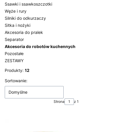
Ssawki i ssawkoszczotki
Węże i rury
Silniki do odkurzaczy
Sitka i nożyki
Akcesoria do pralek
Separator
Akcesoria do robotów kuchennych
Pozostałe
ZESTAWY
Koniec menu
Produkty:
12
Lista produktów
Sortowanie:
Domyślne
Strona
z 1