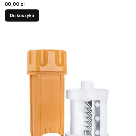
Cena
80,00 zł
Do koszyka