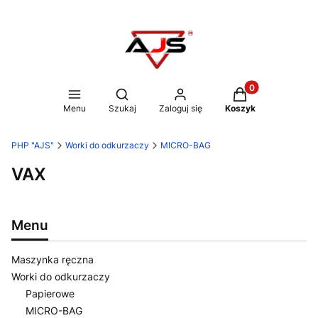
Produkty w koszy
Otwórz wyszukiwarkę
Menu
Szukaj
Zaloguj się
Koszyk
PHP "AJS"
Worki do odkurzaczy
MICRO-BAG
VAX
Menu
Maszynka ręczna
Worki do odkurzaczy
Papierowe
MICRO-BAG