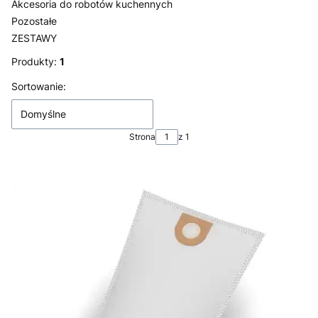
Akcesoria do robotów kuchennych
Pozostałe
ZESTAWY
Koniec menu
Produkty:
1
Lista produktów
Sortowanie:
Domyślne
Strona
z 1