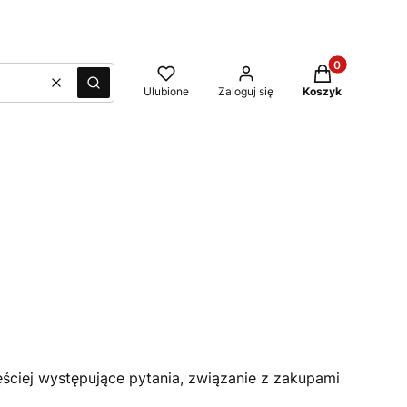
Produkty w kos
Wyczyść
Szukaj
Ulubione
Zaloguj się
Koszyk
ęściej występujące pytania, związanie z zakupami