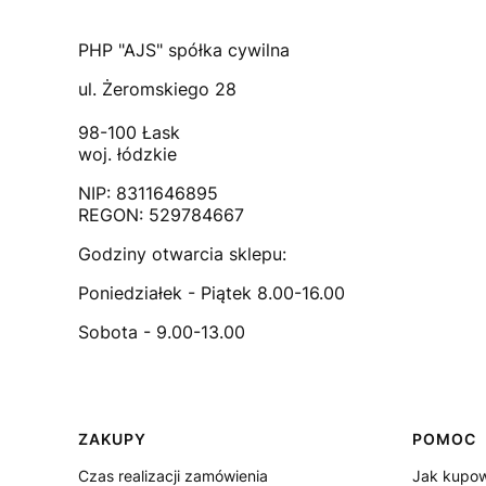
PHP "AJS" spółka cywilna
ul. Żeromskiego 28
98-100 Łask
woj. łódzkie
NIP: 8311646895
REGON: 529784667
Godziny otwarcia sklepu:
Poniedziałek - Piątek 8.00-16.00
Sobota - 9.00-13.00
Linki w stopce
ZAKUPY
POMOC
Czas realizacji zamówienia
Jak kupo