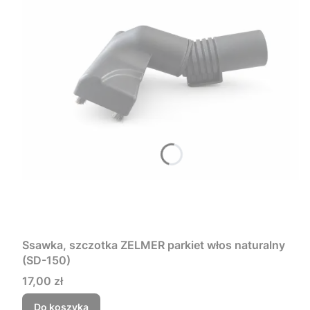
Ssawka, szczotka ZELMER parkiet włos naturalny
(SD-150)
Cena
17,00 zł
Do koszyka