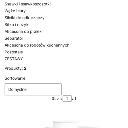
Ssawki i ssawkoszczotki
Węże i rury
Silniki do odkurzaczy
Sitka i nożyki
Akcesoria do pralek
Separator
Akcesoria do robotów kuchennych
Pozostałe
ZESTAWY
Koniec menu
Produkty:
2
Lista produktów
Sortowanie:
Domyślne
Strona
z 1