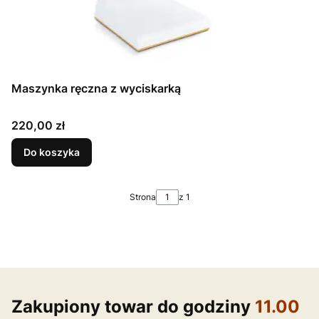
Maszynka ręczna z wyciskarką
Cena
220,00 zł
Do koszyka
Strona
z 1
Zakupiony towar do godziny
11.00