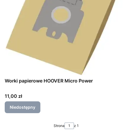
Worki papierowe HOOVER Micro Power
Cena
11,00 zł
Niedostępny
Strona
z 1