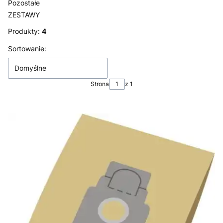
Pozostałe
ZESTAWY
Koniec menu
Produkty:
4
Lista produktów
Sortowanie:
Domyślne
Strona
z 1